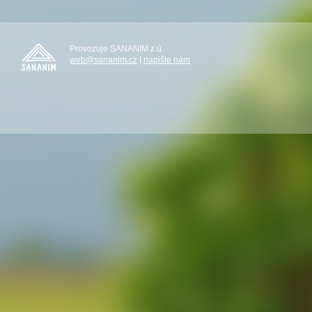
Provozuje SANANIM z.ú.
web@sananim.cz
|
napište nám