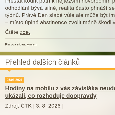
Přestat kouřit patří k nejtěžším novoročním
odhodlání bývá silné, realita často přináší 
týdnů. Právě Den slabé vůle ale může být i
– místo úplné abstinence zvolit méně škodliv
Čtěte
zde.
Klíčová slova:
kouření
Přehled dalších článků
05/08/2026
Hodiny na mobilu z vás závisláka neudě
ukázali, co rozhoduje doopravdy
Zdroj: ČTK | 3. 8. 2026 |