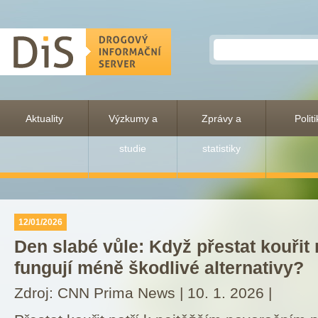
DiS - drogový informační server
Aktuality
Výzkumy a
Zprávy a
Polit
studie
statistiky
12/01/2026
Den slabé vůle: Když přestat kouřit
fungují méně škodlivé alternativy?
Zdroj: CNN Prima News | 10. 1. 2026 |