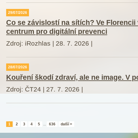
29/07/2026
Co se závislostí na sítích? Ve Florencii
centrum pro digitální prevenci
Zdroj: iRozhlas | 28. 7. 2026 |
28/07/2026
Kouření škodí zdraví, ale ne image. V p
Zdroj: ČT24 | 27. 7. 2026 |
1
2
3
4
5
...
636
další >