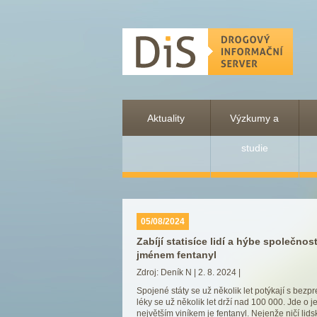
DiS - drogový informační server
Aktuality
Výzkumy a
studie
05/08/2024
Zabíjí statisíce lidí a hýbe společno
jménem fentanyl
Zdroj: Deník N | 2. 8. 2024 |
Spojené státy se už několik let potýkají s bez
léky se už několik let drží nad 100 000. Jde o
největším viníkem je fentanyl. Nejenže ničí lids