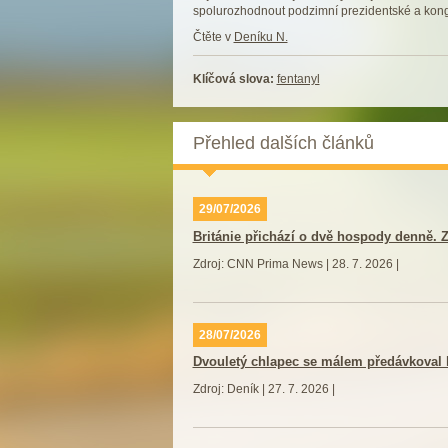
spolurozhodnout podzimní prezidentské a kong
Čtěte v
Deníku N.
Klíčová slova:
fentanyl
Přehled dalších článků
29/07/2026
Británie přichází o dvě hospody denně. Z
Zdroj: CNN Prima News | 28. 7. 2026 |
28/07/2026
Dvouletý chlapec se málem předávkoval 
Zdroj: Deník | 27. 7. 2026 |