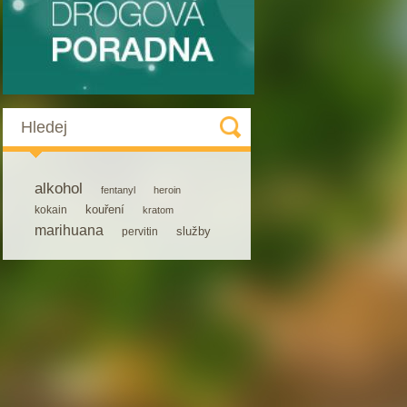
Hledej
alkohol
fentanyl
heroin
kouření
kokain
kratom
marihuana
služby
pervitin