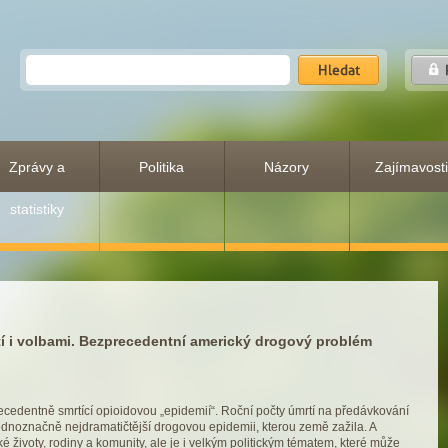
Zprávy a
Politika
Názory
Zajímavosti
statistiky
stí i volbami. Bezprecedentní americký drogový problém
precedentně smrtící opioidovou „epidemií“. Roční počty úmrtí na předávkování
 jednoznačně nejdramatičtější drogovou epidemii, kterou země zažila. A
ké životy, rodiny a komunity, ale je i velkým politickým tématem, které může